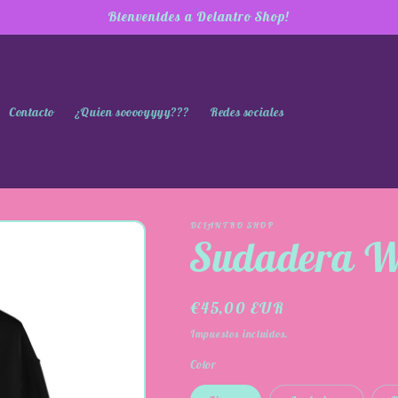
Bienvenides a Delantro Shop!
Contacto
¿Quien sooooyyyy???
Redes sociales
DELANTRO SHOP
Sudadera W
Precio
€45,00 EUR
habitual
Impuestos incluidos.
Color