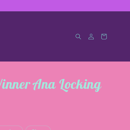
Iniciar
Carrito
sesión
inner Ana Locking