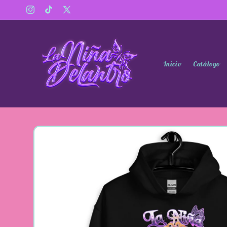
Ir
directamente
Instagram
TikTok
X
al contenido
(Twitter)
Inicio
Catálogo
Ir
directamente
a la
información
del producto