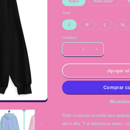
Negro
Azul claro
R
Talla
S
M
L
XL
Cantidad
Reducir
Aumentar
cantidad
cantidad
para
para
Sudadera
Sudadera
Agregar al
Winner
Winner
Ana
Ana
Locking
Locking
Más opciones
Todo el mundo necesita una sudader
día a día. Y si además es suave, cá